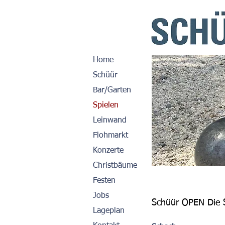
Home
Schüür
Bar/Garten
Spielen
Leinwand
Flohmarkt
Konzerte
Christbäume
Festen
Jobs
Schüür OPEN Die S
Lageplan